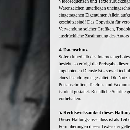
Videosequenzen und Texte zurückzugrei
Warenzeichen unterliegen uneingeschr
eingetragenen Eigentümer. Allein aufg
geschützt sind! Das Copyright für veröf
Verwendung solcher Grafiken, Tondoku
ausdrückliche Zustimmung des Autors ni
4. Datenschutz
Sofern innerhalb des Internetangebote
besteht, so erfolgt die Preisgabe dies
angebotenen Dienste ist - soweit tech
eines Pseudonyms gestattet. Die Nutz
Postanschriften, Telefon- und Faxnum
ist nicht gestattet. Rechtliche Schrit
vorbehalten.
5. Rechtswirksamkeit dieses Haftun
Dieser Haftungsausschluss ist als Teil
Formulierungen dieses Textes der gelten