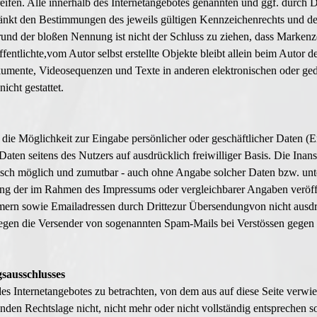
fen. Alle innerhalb des Internetangebotes genannten und ggf. durch D
änkt den Bestimmungen des jeweils gültigen Kennzeichenrechts und den
rund der bloßen Nennung ist nicht der Schluss zu ziehen, dass Markenz
fentlichte,vom Autor selbst erstellte Objekte bleibt allein beim Autor d
mente, Videosequenzen und Texte in anderen elektronischen oder gedr
cht gestattet.
s die Möglichkeit zur Eingabe persönlicher oder geschäftlicher Daten (
er Daten seitens des Nutzers auf ausdrücklich freiwilliger Basis. Die I
nisch möglich und zumutbar - auch ohne Angabe solcher Daten bzw. un
ung der im Rahmen des Impressums oder vergleichbarer Angaben veröff
mern sowie Emailadressen durch Drittezur Übersendungvon nicht ausdr
te gegen die Versender von sogenannten Spam-Mails bei Verstössen gegen
gsausschlusses
 des Internetangebotes zu betrachten, von dem aus auf diese Seite verwi
den Rechtslage nicht, nicht mehr oder nicht vollständig entsprechen sol