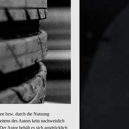
onen bzw. durch die Nutzung
seitens des Autors kein nachweislich
 Der Autor behält es sich ausdrücklich