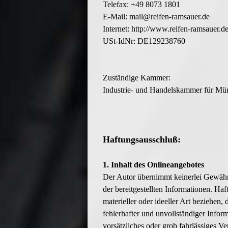
Telefax: +49 8073 1801
E-Mail:
ed.reuasmar-nefier@liam
Internet: http://www.reifen-ramsauer.d
USt-IdNr: DE129238760
Zuständige Kammer:
Industrie- und Handelskammer für M
Haftungsausschluß:
1. Inhalt des Onlineangebotes
Der Autor übernimmt keinerlei Gewähr f
der bereitgestellten Informationen. H
materieller oder ideeller Art beziehe
fehlerhafter und unvollständiger Infor
vorsätzliches oder grob fahrlässiges V