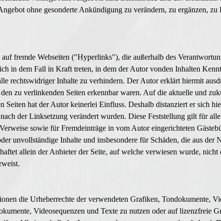
e Angebot ohne gesonderte Ankündigung zu verändern, zu ergänzen, zu 
n auf fremde Webseiten ("Hyperlinks"), die außerhalb des Verantwortun
ich in dem Fall in Kraft treten, in dem der Autor vonden Inhalten Kenn
e rechtswidriger Inhalte zu verhindern. Der Autor erklärt hiermit ausd
f den zu verlinkenden Seiten erkennbar waren. Auf die aktuelle und zukü
 Seiten hat der Autor keinerlei Einfluss. Deshalb distanziert er sich hi
e nach der Linksetzung verändert wurden. Diese Feststellung gilt für all
 Verweise sowie für Fremdeinträge in vom Autor eingerichteten Gästeb
e oder unvollständige Inhalte und insbesondere für Schäden, die aus der
aftet allein der Anbieter der Seite, auf welche verwiesen wurde, nicht 
rweist.
ikationen die Urheberrechte der verwendeten Grafiken, Tondokumente, 
ndokumente, Videosequenzen und Texte zu nutzen oder auf lizenzfreie 