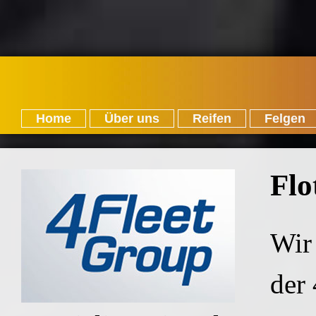
Home
Über uns
Reifen
Felgen
Flo
Wir 
der